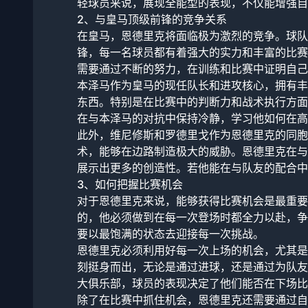
轻球员来说，展现全能型的表现，不仅能增强自
2、与皇马顶级前锋的竞争关系
在皇马，恩德里克将面临极为激烈的竞争。球队
锋，每一名球员都有着强大的实力和丰富的比赛
需要通过不断的努力，在训练和比赛中证明自己
本泽马作为皇马的现任队长和进攻核心，拥有丰
东西。特别是在比赛中的判断力和战术执行方面
在与本泽马的对抗中保持冷静，学习他如何在高
此外，维尼修斯和罗德里戈作为恩德里克的同胞
术，能够在边路制造极大的威胁。恩德里克在与
展示出更多的创造性。若他能在与队友的配合中
3、如何把握比赛机会
对于恩德里克来说，能够获得比赛机会是最重要
的，他必须做到在每一次登场时都全力以赴，争
要以最饱满的状态去迎接每一次挑战。
恩德里克必须利用好每一次上场的机会，尤其是
刻挺身而出，无论是通过进球，还是通过为队友
大俱乐部，球员的表现决定了他们能否在下场比
除了在比赛中抓住机会，恩德里克还需要通过自