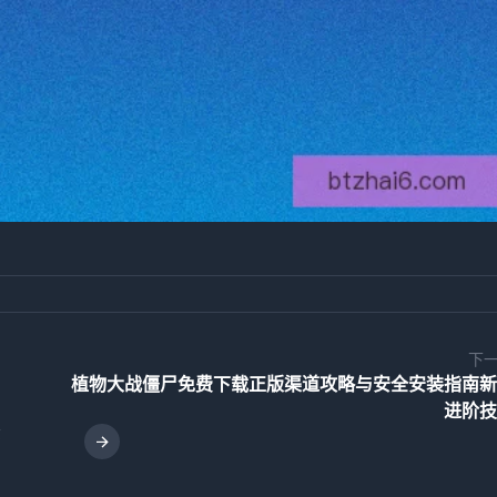
下
植物大战僵尸免费下载正版渠道攻略与安全安装指南新
进阶技