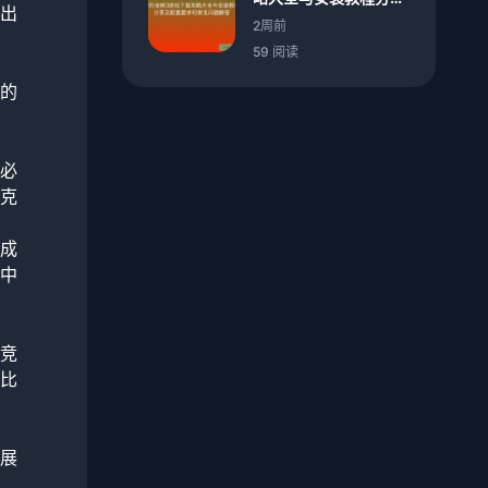
出
及配置要求和常见问题
2周前
解答
59 阅读
的
必
克
成
中
竞
比
展