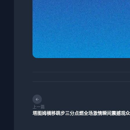
上一篇
塔图姆横移跳步三分点燃全场激情瞬间震撼观众