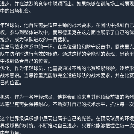
进步，并在激烈的竞争中脱颖而出。如果能够在训练场上就展现
中的出场机会。
年轻球员，他首先需要适应主帅的战术要求，在团队中找到自己
权，参与到整体进攻中，而恩德里克在这方面也展示了自己的优
抢点，成为球队进攻的一员猛将。
是皇马战术体系中的一环。在高位逼抢和防守反击中，恩德里克
队在防守时进行有效的压迫。通过这样的全能型的表现，恩德里
中找到适合自己的位置。
优化。作为年轻球员，他需要通过不断的比赛积累经验，逐步形
战术意识。当恩德里克能够完全适应球队的战术要求，并在比赛
己的位置。
机遇。作为一名年轻球员，他将会面临来自其他顶级前锋的激烈
恩德里克需要保持耐心，不断提升自己的技术水平，抓住每一次
这个世界级俱乐部中展现出属于自己的光芒。在顶级球员的环境
界级球员的对抗，不断推动自己进步。只要他能够把握住每一次
中坚力量。