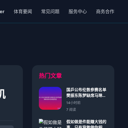
er
体育要闻
常见问题
服务中心
商务合作
热门文章
国乒公布伦敦参赛名单
机
樊振东陈梦缺席马琳解
读阵容调整原因
14小时前
7 阅读
假如做是件能赚大钱的
事，只有我敢做你相信