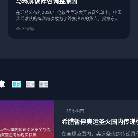
马琳解读阵容调整原因
在近期公布的2026年伦敦乒乓球大赛参赛名单中，中国
乒乓球队的阵容再次成为了外界热议的焦点。樊振东和
陈梦两位顶尖选手的缺席，令不少乒乓球迷感到意外。
22 阅读
与此同时，国乒主教练马琳对阵容的调整进行了详细解
读，...
章
最新
最热
推荐
19小时前
希腊暂停奥运圣火国内传递
在全球范围内，奥运圣火的传递具