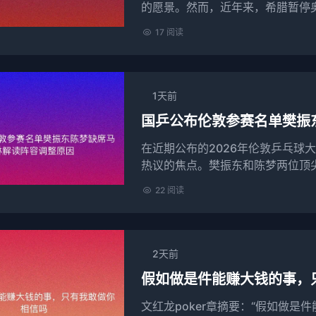
的愿景。然而，近年来，希腊暂停
双重思考。这一决定不仅涉及到奥运
17 阅读
1天前
国乒公布伦敦参赛名单樊振
在近期公布的2026年伦敦乒乓球
热议的焦点。樊振东和陈梦两位顶
国乒主教练马琳对阵容的调整进行了
22 阅读
2天前
假如做是件能赚大钱的事，
文红龙poker章摘要：“假如做